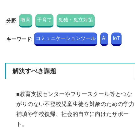
教育
子育て
孤独・孤立対策
分野
:
コミュニケーションツール
AI
IoT
キーワード
:
解決すべき課題
■教育支援センターやフリースクール等とつな
がりのない不登校児童生徒を対象のための学力
補填や学校復帰、社会的自立に向けたサポー
ト。