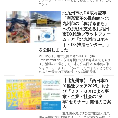
ンデータ・パートナーとして参画しています。この
コンテ...
北九州市のDX取材記事
「産業変革の最前線〜北
九州市の「稼げるまち」
への挑戦を支える北九州
市DX推進プラットフォー
ム」と「北九州市ロボッ
ト・DX推進センター」」
を公開しました
VLEDでは、地方公共団体のDX（Digital
Transformation）促進を掲げて活動を進めておりま
す。活動の一環として、地方公共団体DX事例の取
材を行っています。 「ものづくりのまち」とも称さ
れる九州最大の工業地帯である福岡県北...
【北九州市】「西日本Ｄ
Ｘ推進フェア2025」およ
び「ＤＸ・ＧＸによる事
業・企業・社会の”変
革”セミナー」開催のご案
内
北九州市および公益財団法人北九
州産業学術推進機構より、デジタル技術を活用した