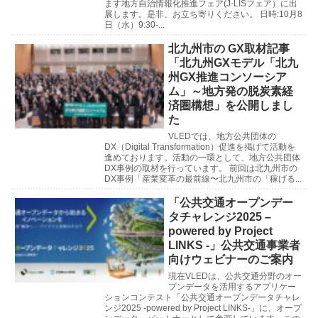
ます地方自治情報化推進フェア(J-LISフェア）に出
展します。是非、お立ち寄りください。 日時:10月8
日（水）9:30-...
北九州市の GX取材記事
「北九州GXモデル「北九
州GX推進コンソーシア
ム」～地方発の脱炭素経
済圏構想」を公開しまし
た
VLEDでは、地方公共団体の
DX（Digital Transformation）促進を掲げて活動を
進めております。活動の一環として、地方公共団体
DX事例の取材を行っています。 前回は北九州市の
DX事例「産業変革の最前線〜北九州市の「稼げる...
「公共交通オープンデー
タチャレンジ2025 –
powered by Project
LINKS -」公共交通事業者
向けウェビナーのご案内
現在VLEDは、公共交通分野のオー
プンデータを活用するアプリケー
ションコンテスト「公共交通オープンデータチャレ
ンジ2025 -powered by Project LINKS-」に、オープ