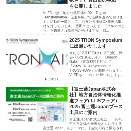
携させた豊田市の挑戦」
を公開しました
VLEDでは、地方公共団体のDX（Digital
Transformation）促進を掲げて活動を進めておりま
す。活動の一環として、地方公共団体DX事例の取
材を行っています。 豊田市といえば、「クルマのま
ち」を想像される傾向がありますが、自...
2025 TRON Symposium
に出展いたします
来たる12月10日(水)-12日(金)、渋
谷パルコDGビル18F「Dragon
Gate」 (東京都渋谷区)にて、
「2025 TRON Symposium –
TRONSHOW-」が開催されます。
VLEDも、これに出展いたします。
TRONSH...
【富士通Japan株式会
社】地方自治体情報化推
進フェア(J-LISフェア）
2025 富士通Japanブース
出展のご案内
富士通Japan株式会社は、「2040
年の自治体の未来をともに考える
富士通Japan」をテーマに、下記の日程で開催され