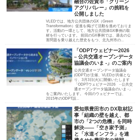
融合の佐賀市「グリーン
アグリバレー」の挑戦を
公開しました
VLEDでは、地方公共団体のGX（Green
Transformation）促進を掲げて活動を進めておりま
す。活動の一環として、地方公共団体GX事例の取
材を行っています。 前回のGX事例では、過去の公
害問題を乗り越えた歴史をもつ、北九州市の...
「ODPTウェビナー2026
– 公共交通オープンデータ
協議会のいま -」のご案内
公共交通オープンデータ協議会
(ODPT)が主催、VLEDが共催とな
り、3月3日(火)に開催いたします
「ODPTウェビナー2026 - 公共交
通オープンデータ協議会のいま -」
をご案内いたします。 今回のウェビナーでは、
2015年のODPT設...
愛知県豊田市の DX取材記
事「組織の壁を越え、都
市の「2つの危機」を同時
解決――「空き家予測」
と「水道インフラ」を連