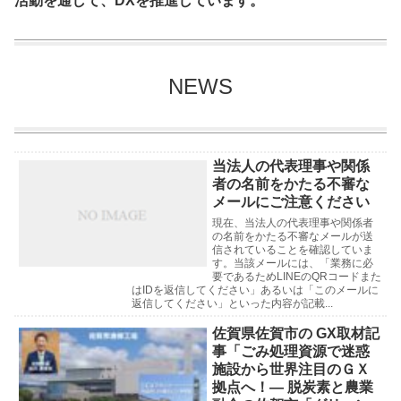
活動を通して、DXを推進しています。
NEWS
当法人の代表理事や関係
者の名前をかたる不審な
メールにご注意ください
現在、当法人の代表理事や関係者
の名前をかたる不審なメールが送
信されていることを確認していま
す。当該メールには、「業務に必
要であるためLINEのQRコードまた
はIDを返信してください」あるいは「このメールに
返信してください」といった内容が記載...
佐賀県佐賀市の GX取材記
事「ごみ処理資源で迷惑
施設から世界注目のＧＸ
拠点へ！― 脱炭素と農業