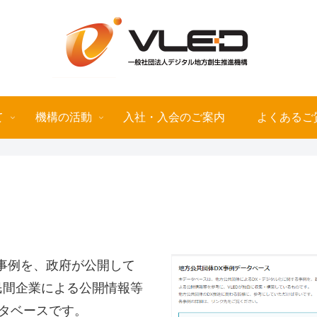
て
機構の活動
入社・入会のご案内
よくあるご
事例を、政府が公開して
民間企業による公開情報等
ータベースです。