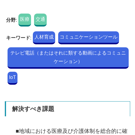
医療
交通
分野
:
人材育成
コミュニケーションツール
キーワード
:
テレビ電話（またはそれに類する動画によるコミュニ
ケーション）
IoT
解決すべき課題
■地域における医療及び介護体制を総合的に確