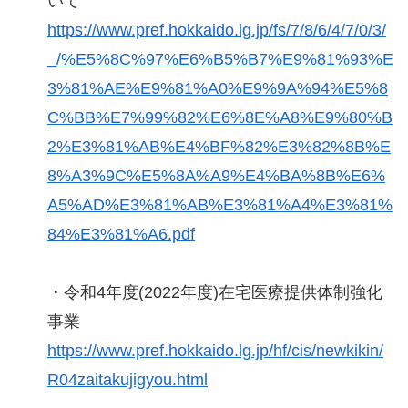
いて
https://www.pref.hokkaido.lg.jp/fs/7/8/6/4/7/0/3/
_/%E5%8C%97%E6%B5%B7%E9%81%93%E
3%81%AE%E9%81%A0%E9%9A%94%E5%8
C%BB%E7%99%82%E6%8E%A8%E9%80%B
2%E3%81%AB%E4%BF%82%E3%82%8B%E
8%A3%9C%E5%8A%A9%E4%BA%8B%E6%
A5%AD%E3%81%AB%E3%81%A4%E3%81%
84%E3%81%A6.pdf
・令和4年度(2022年度)在宅医療提供体制強化
事業
https://www.pref.hokkaido.lg.jp/hf/cis/newkikin/
R04zaitakujigyou.html