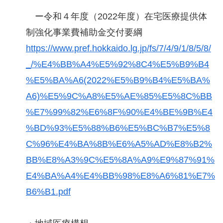
ー令和４年度（2022年度）在宅医療提供体
制強化事業費補助金交付要綱
https://www.pref.hokkaido.lg.jp/fs/7/4/9/1/8/5/8/
_/%E4%BB%A4%E5%92%8C4%E5%B9%B4
%E5%BA%A6(2022%E5%B9%B4%E5%BA%
A6)%E5%9C%A8%E5%AE%85%E5%8C%BB
%E7%99%82%E6%8F%90%E4%BE%9B%E4
%BD%93%E5%88%B6%E5%BC%B7%E5%8
C%96%E4%BA%8B%E6%A5%AD%E8%B2%
BB%E8%A3%9C%E5%8A%A9%E9%87%91%
E4%BA%A4%E4%BB%98%E8%A6%81%E7%
B6%B1.pdf