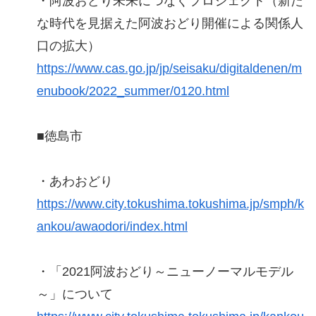
・阿波おどり未来につなぐプロジェクト（新た
な時代を見据えた阿波おどり開催による関係人
口の拡大）
https://www.cas.go.jp/jp/seisaku/digitaldenen/m
enubook/2022_summer/0120.html
■徳島市
・あわおどり
https://www.city.tokushima.tokushima.jp/smph/k
ankou/awaodori/index.html
・「2021阿波おどり～ニューノーマルモデル
～」について