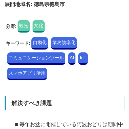
展開地域名: 徳島県徳島市
観光
文化
分野
:
自動化
業務効率化
キーワード
:
コミュニケーションツール
AI
IoT
スマホアプリ活用
解決すべき課題
■ 毎年お盆に開催している阿波おどりは期間中