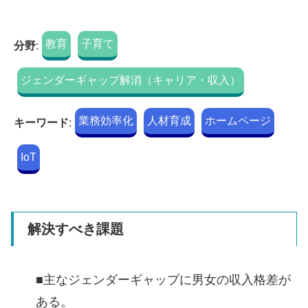
教育
子育て
分野
:
ジェンダーギャップ解消（キャリア・収入）
業務効率化
人材育成
ホームページ
キーワード
:
IoT
解決すべき課題
■主なジェンダーギャップに男女の収入格差が
ある。