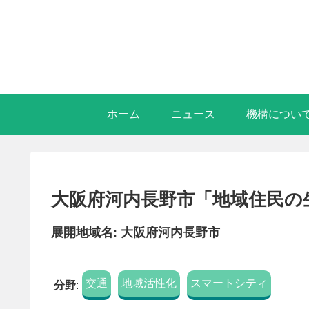
ホーム
ニュース
機構につい
大阪府河内長野市「地域住民の
展開地域名: 大阪府河内長野市
交通
地域活性化
スマートシティ
分野
: