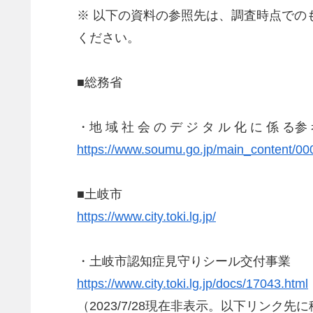
※ 以下の資料の参照先は、調査時点で
ください。
■総務省
・地 域 社 会 の デ ジ タ ル 化 に 係 
https://www.soumu.go.jp/main_content/00
■土岐市
https://www.city.toki.lg.jp/
・土岐市認知症見守りシール交付事業
https://www.city.toki.lg.jp/docs/17043.html
（2023/7/28現在非表示。以下リンク先