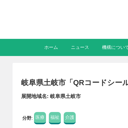
ホーム
ニュース
機構につい
岐阜県土岐市「QRコードシー
展開地域名: 岐阜県土岐市
医療
福祉
介護
分野
: