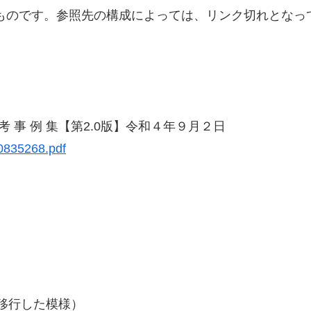
のものです。参照先の構成によっては、リンク切れとなっ
る参 考 事 例 集【第2.0版】令和４年９月２日
0835268.pdf
に移行した模様）