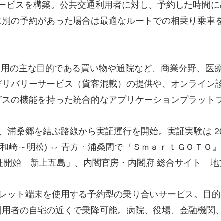
ィサービスを構築。公共交通利用者に対し、予約した時間
に別の予約があった場合は最適なルートでの相乗り乗車
利用の主な目的である買い物や通院など、商業分野、医
デリバリーサービス（貨客混載）の提供や、オンライン
ビスの機能を持った統合的なアプリケーションプラット
と青方、浦桑郷を結ぶ路線から実証運行を開始。実証実験は 202
和崎～明松) ⇔ 青方・浦桑間で『ＳｍａｒｔＧＯＴＯ』の運
に実証開始 新上五島」、内閣官房・内閣府 総合サイト 
、タブレット端末を使用する予約型の乗り合いサービス。
利用者の自宅の近くで乗降可能。病院、役場、金融機関