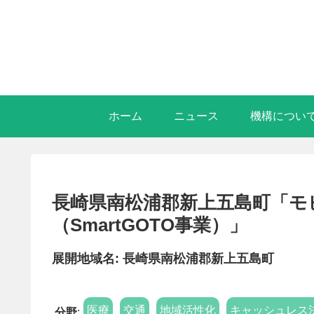
ホーム
ニュース
機構につい
長崎県南松浦郡新上五島町「モ
（SmartGOTO事業）」
展開地域名: 長崎県南松浦郡新上五島町
医療
交通
地域活性化
キャッシュレス
分野
: