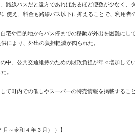
て、路線バスだと遠方であればあるほど便数が少なく、
時に使え、料金も路線バス以下に抑えることで、利用者
、自宅や目的地からバス停までの移動が外出を困難にし
提供により、外出の負担軽減が図られた。
少の中、公共交通維持のための財政負担が年々増加して
した。
として町内での催しやスーパーの特売情報を掲載するこ
 月～令和 4 年 3 月） ）】