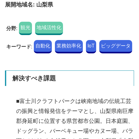
展開地域名: 山梨県
観光
地域活性化
分野
:
自動化
業務効率化
IoT
ビッグデータ
キーワード
:
解決すべき課題
■富士川クラフトパークは峡南地域の伝統工芸
の振興と情報発信をテーマとし、山梨県南巨摩
郡身延町に位置する県営都市公園。日本庭園、
ドッグラン、バーベキュー場やカヌー場、バラ