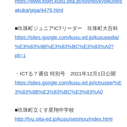
https://www.town.kusu.oita.jp/soshiki/kyoikuseis
akuka/giga/4479.html
■玖珠町ジュニアICTリーダー 玖珠町大百科
https://sites.google.com/kusu.ed.jp/kusupedia/
%E3%83%9B%E3%83%BC%E3%83%A0?
pli=1
・ICTる？通信 特別号 2021年12月1日公開
https://sites.google.com/kusu.ed.jp/ictruspe/%E
3%83%9B%E3%83%BC%E3%83%A0
■玖珠町立くす星翔中学校
http://tyu.oita-ed.jp/kusu/seishou/index.html