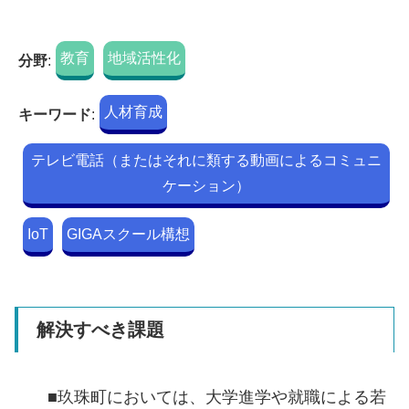
教育
地域活性化
分野
:
人材育成
キーワード
:
テレビ電話（またはそれに類する動画によるコミュニ
ケーション）
IoT
GIGAスクール構想
解決すべき課題
■玖珠町においては、大学進学や就職による若