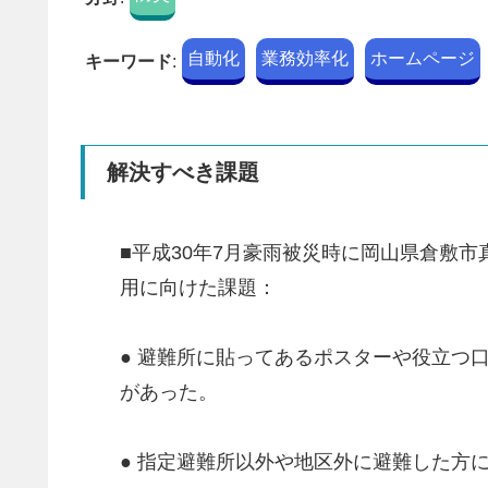
自動化
業務効率化
ホームページ
キーワード
:
解決すべき課題
■平成30年7月豪雨被災時に岡山県倉敷
用に向けた課題：
● 避難所に貼ってあるポスターや役立つ
があった。
● 指定避難所以外や地区外に避難した方