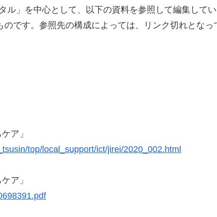
ータル」を中心として、以下の資料を参照して編集して
のものです。参照先の構成によっては、リンク切れとなっ
ちケア」
susin/top/local_support/ict/jirei/2020_002.html
ちケア」
0698391.pdf