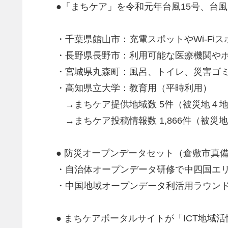
●「まちケア」を令和元年台風15号、台風
・千葉県館山市：充電スポットやWi-Fi
・長野県長野市：利用可能な医療機関や
・宮城県丸森町：風呂、トイレ、災害ゴ
・高知県立大学：教育用（平時利用）
→まちケア提供地域数 5件（被災地４
→まちケア投稿情報数 1,866件（被災地1
● 防災オープンデータセット（倉敷市真
・自治体オープンデータ研修で中四国エ
・中国地域オープンデータ利活用ラウン
● まちケアポータルサイトが「ICT地域