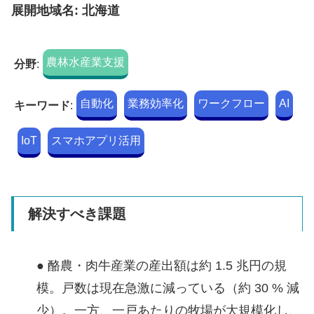
展開地域名: 北海道
農林水産業支援
分野
:
自動化
業務効率化
ワークフロー
AI
キーワード
:
IoT
スマホアプリ活用
解決すべき課題
● 酪農・肉牛産業の産出額は約 1.5 兆円の規
模。戸数は現在急激に減っている（約 30 % 減
少）。一方、一戸あたりの牧場が大規模化し、