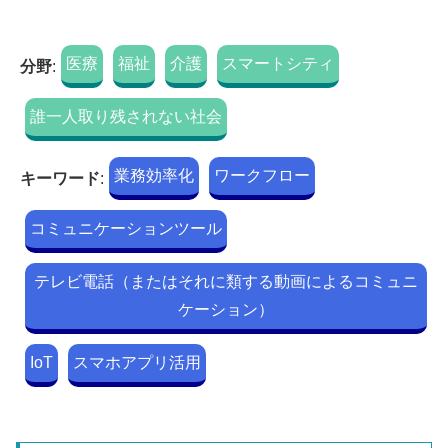
医療
福祉
介護
スマートシティ
分野
:
誰一人取り残されない社会
業務効率化
ワークフロー
キーワード
:
コミュニケーションツール
テレビ電話（またはそれに類する動画によるコミュニ
ケーション）
IoT
スマホアプリ活用