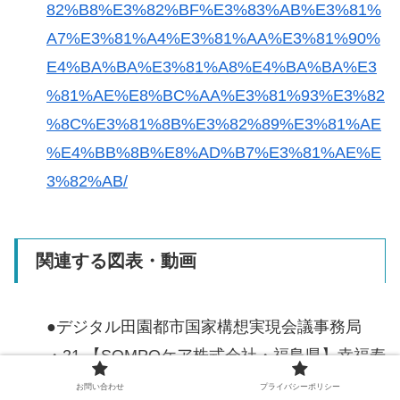
82%B8%E3%82%BF%E3%83%AB%E3%81%
A7%E3%81%A4%E3%81%AA%E3%81%90%
E4%BA%BA%E3%81%A8%E4%BA%BA%E3
%81%AE%E8%BC%AA%E3%81%93%E3%82
%8C%E3%81%8B%E3%82%89%E3%81%AE
%E4%BB%8B%E8%AD%B7%E3%81%AE%E
3%82%AB/
関連する図表・動画
●デジタル田園都市国家構想実現会議事務局
・21.【SOMPOケア株式会社・福島県】幸福寿
命を延ばす在宅ケア支援ツール
お問い合わせ
プライバシーポリシー