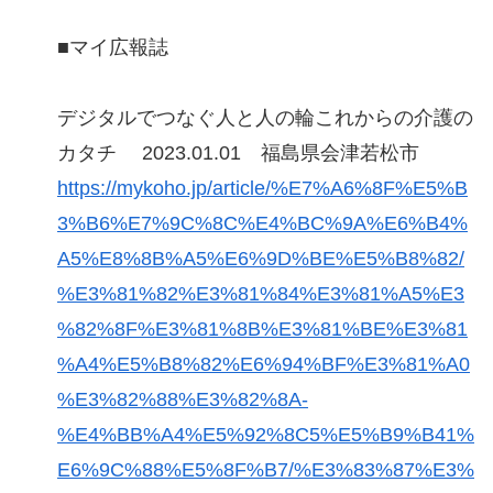
■マイ広報誌
デジタルでつなぐ人と人の輪これからの介護の
カタチ 2023.01.01 福島県会津若松市
https://mykoho.jp/article/%E7%A6%8F%E5%B
3%B6%E7%9C%8C%E4%BC%9A%E6%B4%
A5%E8%8B%A5%E6%9D%BE%E5%B8%82/
%E3%81%82%E3%81%84%E3%81%A5%E3
%82%8F%E3%81%8B%E3%81%BE%E3%81
%A4%E5%B8%82%E6%94%BF%E3%81%A0
%E3%82%88%E3%82%8A-
%E4%BB%A4%E5%92%8C5%E5%B9%B41%
E6%9C%88%E5%8F%B7/%E3%83%87%E3%