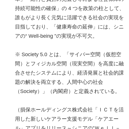
持続可能性の確保」の 4 つを政策の柱として、
誰もがより長く元気に活躍できる社会の実現を
目指しており、「健康寿命の延伸」には、シニ
アの“ Well-being ”の実現が不可欠。
※ Society 5.0 とは、「サイバー空間（仮想空
間）とフィジカル空間（現実空間）を高度に融
合させたシステムにより、経済発展と社会的課
題の解決を両立する、人間中心の社会
（Society）」（内閣府）と定義されている。
（損保ホールディングス株式会社「ＩＣＴを活
用した新しいケアラー支援モデル「ケアエー
ル」アプリをリリース～シニアの”Ｗｅｌｌ－