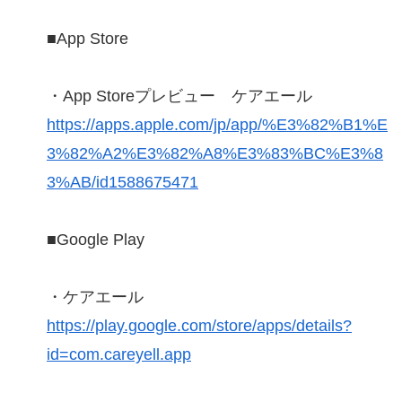
■App Store
・App Storeプレビュー ケアエール
https://apps.apple.com/jp/app/%E3%82%B1%E
3%82%A2%E3%82%A8%E3%83%BC%E3%8
3%AB/id1588675471
■Google Play
・ケアエール
https://play.google.com/store/apps/details?
id=com.careyell.app