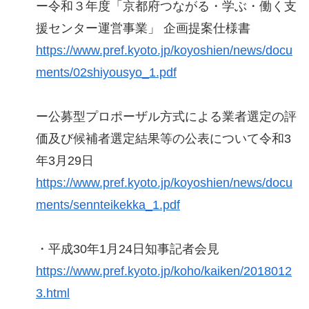
ー令和３年度「京都府つながる・学ぶ・働く支
援センター運営事業」 企画提案仕様書
https://www.pref.kyoto.jp/koyoshien/news/docu
ments/02shiyousyo_1.pdf
ー公募型プロポーザル方式による業者選定の評
価及び候補者選定結果等の公表について令和3
年3月29日
https://www.pref.kyoto.jp/koyoshien/news/docu
ments/sennteikekka_1.pdf
・平成30年1月24日知事記者会見
https://www.pref.kyoto.jp/koho/kaiken/2018012
3.html