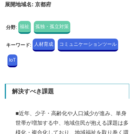
展開地域名: 京都府
福祉
孤独・孤立対策
分野
:
人材育成
コミュニケーションツール
キーワード
:
IoT
解決すべき課題
■近年、少子・高齢化や人口減少が進み、単身
世帯が増加する中、地域住民が抱える課題は多
様化・複合化しており、地域福祉を取り巻く環