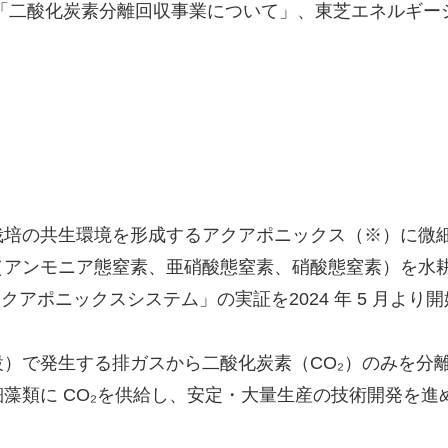
得」、「二酸化炭素分離回収事業について」、東芝エネルギ
栽培の共生環境を形成するアクアポニックス（※）に微
（アンモニア態窒素、亜硝酸態窒素、硝酸態窒素）を水
アポニックスシステム」の実証を2024 年 5 月より開
）で発生する排ガスから二酸化炭素（CO₂）のみを分離
藻類に CO₂を供給し、安定・大量生産の技術開発を