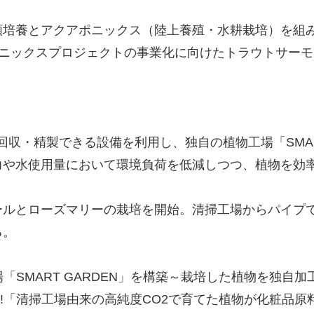
類培養とアクアポニックス（陸上養殖・水耕栽培）を組
ポニックスプロジェクトの事業化に向けたトラウトサー
を回収・精製できる設備を利用し、独自の植物工場「SMAR
力や水使用量において環境負荷を低減しつつ、植物を効
ルとローズマリーの栽培を開始。清掃工場からパイプで引
る。
「SMART GARDEN」を構築～栽培した植物を独自
G's ACTION!「清掃工場由来の高純度CO2で育てた植物