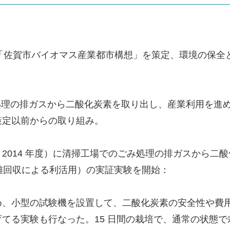
）7 月に「佐賀市バイオマス産業都市構想」を策定、環境
処理の排ガスから二酸化炭素を取り出し、産業利用を進
策定以前からの取り組み。
年度（ 2014 年度）に清掃工場でのごみ処理の排ガスから二酸化炭素
酸化炭素の分離回収による利活用）の実証実験を開始：
め、小型の試験機を設置して、二酸化炭素の安全性や費
る実験も行なった。15 日間の栽培で、通常の状態で栽