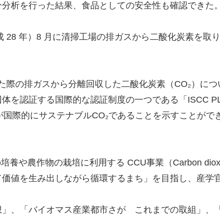
分分析を行った結果、食品としての安全性も確認できた
（平成 28 年）8 月に清掃工場の排ガスから二酸化炭素
を焼却した際の排ガスから分離回収した二酸化炭素（CO₂）
を認証する国際的な認証制度の一つである「ISCC P
が国際的にサステナブルCO₂であることを示すことができる
物の栽培に利用する CCU事業（Carbon dioxide Cap
価値を生み出しながら循環するまち」を目指し、産学官
想」、「バイオマス産業都市さが これまでの取組」、