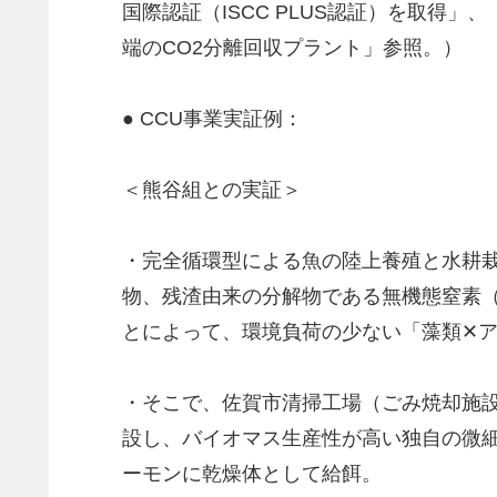
国際認証（ISCC PLUS認証）を取
端のCO2分離回収プラント」参照。）
● CCU事業実証例：
＜熊谷組との実証＞
・完全循環型による魚の陸上養殖と水耕
物、残渣由来の分解物である無機態窒素
とによって、環境負荷の少ない「藻類✕アク
・そこで、佐賀市清掃工場（ごみ焼却施設
設し、バイオマス生産性が高い独自の微細
ーモンに乾燥体として給餌。