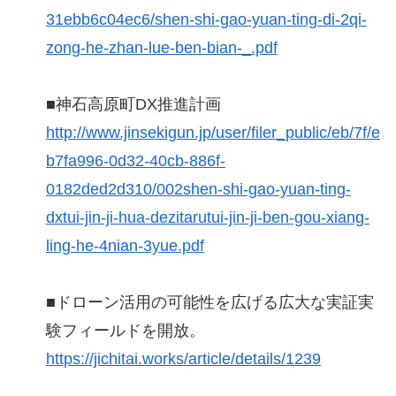
31ebb6c04ec6/shen-shi-gao-yuan-ting-di-2qi-
zong-he-zhan-lue-ben-bian-_.pdf
■神石高原町DX推進計画
http://www.jinsekigun.jp/user/filer_public/eb/7f/e
b7fa996-0d32-40cb-886f-
0182ded2d310/002shen-shi-gao-yuan-ting-
dxtui-jin-ji-hua-dezitarutui-jin-ji-ben-gou-xiang-
ling-he-4nian-3yue.pdf
■ドローン活用の可能性を広げる広大な実証実
験フィールドを開放。
https://jichitai.works/article/details/1239