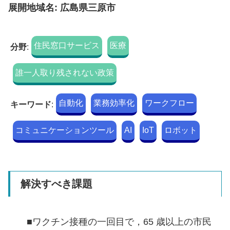
展開地域名: 広島県三原市
住民窓口サービス
医療
分野
:
誰一人取り残されない政策
自動化
業務効率化
ワークフロー
キーワード
:
コミュニケーションツール
AI
IoT
ロボット
解決すべき課題
■ワクチン接種の一回目で，65 歳以上の市民