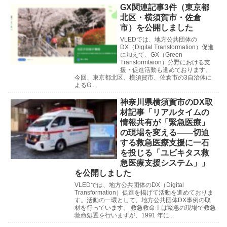
GX関連記事3件（東京都
北区・横須賀市・佐倉
市）を公開しました
VLEDでは、地方公共団体の
DX（Digital Transformation）促進
に加えて、GX（Green
Transformtaion）分野における支
援・促進活動も進めております。
今回、東京都北区、横須賀市、佐倉市の3自治体に
よるG...
神奈川県横須賀市のDX取
材記事「リアルタイムの
情報共有が「緊急医療」
の現場を変える——切迫
する救急医療支援に一石
を投じる「ユビキタス救
急医療支援システム」」
を公開しました
VLEDでは、地方公共団体のDX（Digital
Transformation）促進を掲げて活動を進めておりま
す。活動の一環として、地方公共団体DX事例の取
材を行っています。 救急救命士は緊急の現場で救急
救命処置を行いますが、1991 年に...