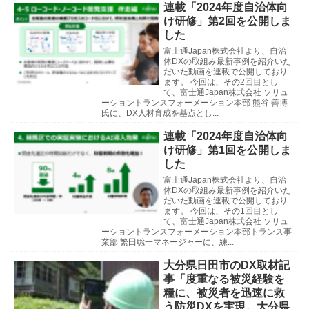
連載「2024年度自治体向
け研修」第2回を公開しま
した
富士通Japan株式会社より、自治
体DXの取組み最新事例を紹介いた
だいた動画を連載で公開しており
ます。 今回は、その2回目とし
て、富士通Japan株式会社 ソリュ
ーショントランスフォーメーション本部 熊谷 善博
氏に、DX人材育成を基点とし...
連載「2024年度自治体向
け研修」第1回を公開しま
した
富士通Japan株式会社より、自治
体DXの取組み最新事例を紹介いた
だいた動画を連載で公開しており
ます。 今回は、その1回目とし
て、富士通Japan株式会社 ソリュ
ーショントランスフォーメーション本部トランス事
業部 繁田聡一マネージャーに、練...
大分県日田市のDX取材記
事「度重なる被災経験を
糧に、被災者を迅速に救
う防災DXを実現。大分県