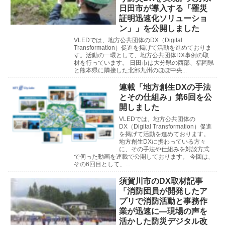
日田市が導入する「罹災
証明迅速化ソリューショ
ン」」を公開しました
VLEDでは、地方公共団体のDX（Digital
Transformation）促進を掲げて活動を進めておりま
す。活動の一環として、地方公共団体DX事例の取
材を行っています。 日田市は大分県の西部、福岡県
と熊本県に隣接した北部九州のほぼ中央...
連載「地方創生DXの手法
とその仕組み」第6回を公
開しました
VLEDでは、地方公共団体の
DX（Digital Transformation）促進
を掲げて活動を進めております。
地方創生DXに携わっている方々
に、その手法や仕組みを対談方式
で伺った動画を連載で公開しております。 今回は、
その6回目として、...
須賀川市のDX取材記事
「消防団員が開発したア
プリで消防活動と事務作
業が迅速に―現場の声を
活かした防災デジタル改