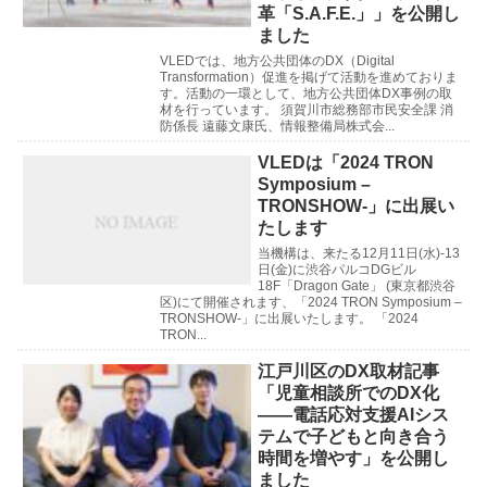
革「S.A.F.E.」」を公開し
ました
VLEDでは、地方公共団体のDX（Digital
Transformation）促進を掲げて活動を進めておりま
す。活動の一環として、地方公共団体DX事例の取
材を行っています。 須賀川市総務部市民安全課 消
防係長 遠藤文康氏、情報整備局株式会...
VLEDは「2024 TRON
Symposium –
TRONSHOW-」に出展い
たします
当機構は、来たる12月11日(水)-13
日(金)に渋谷パルコDGビル
18F「Dragon Gate」 (東京都渋谷
区)にて開催されます、「2024 TRON Symposium –
TRONSHOW-」に出展いたします。 「2024
TRON...
江戸川区のDX取材記事
「児童相談所でのDX化
――電話応対支援AIシス
テムで子どもと向き合う
時間を増やす」を公開し
ました