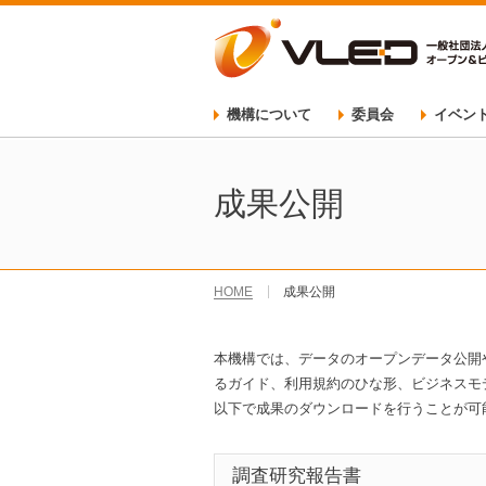
機構について
委員会
イベン
テストベッド検討分
自治体分科会
データ運用検討分科
委員会について
イベン
技術委員会
データガバナンス委員
利活用・普及委員会
2020オープンデータ
イベン
成果公開
HOME
成果公開
本機構では、データのオープンデータ公開
るガイド、利用規約のひな形、ビジネスモ
以下で成果のダウンロードを行うことが可
調査研究報告書