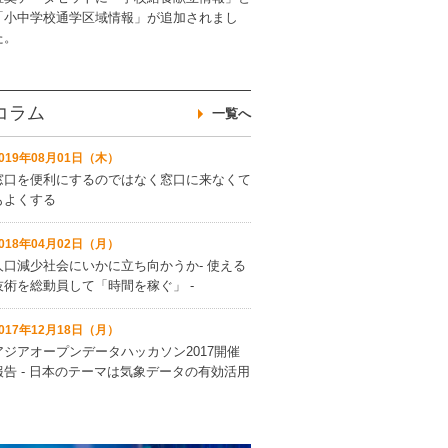
「小中学校通学区域情報」が追加されまし
た。
コラム
一覧へ
2019年08月01日（木）
窓口を便利にするのではなく窓口に来なくて
もよくする
2018年04月02日（月）
人口減少社会にいかに立ち向かうか‐ 使える
技術を総動員して「時間を稼ぐ」 ‐
2017年12月18日（月）
アジアオープンデータハッカソン2017開催
報告 ‐ 日本のテーマは気象データの有効活用