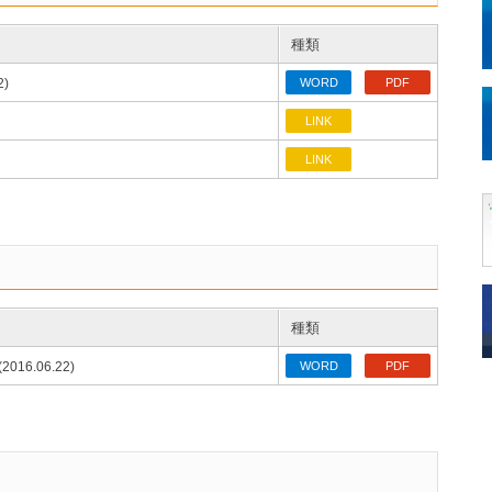
種類
2)
WORD
PDF
LINK
LINK
種類
(2016.06.22)
WORD
PDF