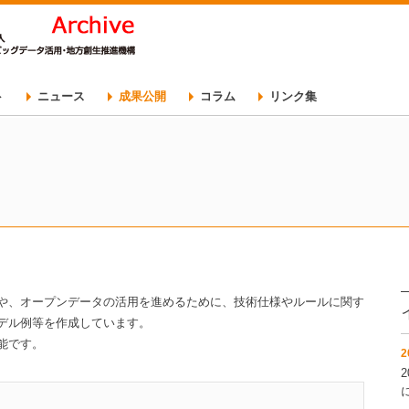
ト
ニュース
成果公開
コラム
リンク集
科会
会
トカレンダー
会
シティ推進委員会
ト一覧
や、オープンデータの活用を進めるために、技術仕様やルールに関す
デル例等を作成しています。
能です。
2